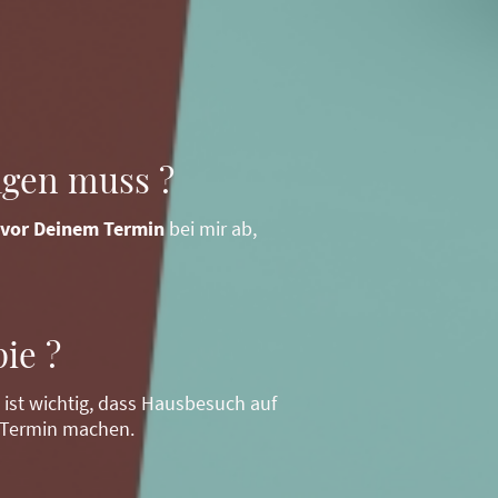
agen muss ?
 vor Deinem Termin
bei mir ab,
ie ?
i ist wichtig, dass Hausbesuch auf
 Termin machen.