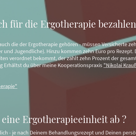
ch für die Ergotherapie bezahlen
auch die der Ergotherapie gehören - müssen Versicherte ze
r und Jugendliche). Hinzu kommen zehn Euro pro Rezept. D
eiten verordnet bekommt, der zahlt zehn Prozent der gesa
g Erhältst du über meine Kooperationspraxis
"Nikolai Krau
herapie"
o eine Ergotherapieeinheit ab ?
dlich - je nach Deinem Behandlungsrezept und Deinen persö