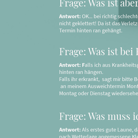
Frage: Was ist abe
Antwort:
OK... bei richtig schlec
nicht geklettert! Da ist das Verl
Termin hinten ran gehängt.
Frage: Was ist be
Antwort: F
alls ich aus Krankheit
hinten ran hängen.
Falls ihr erkrankt, sagt mir bitte
an meinem Ausweichtermin Montag
Montag oder Dienstag wiedersehen
Frage: Was muss 
Antwort:
Als erstes gute Laune, 
nach Wetterlage angemessene Klei