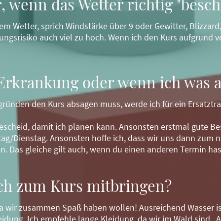
r, wenn das Wetter richtig "besche
htem Wetter, sprich Windstärke über 9 oder Gewitter, Blizzar
etzungsrisiko auch viel zu hoch. Wenn ich den Kurs aufgrund
i Erkrankung oder wenn ich was 
sgründen den Kurs absagen muss, werde ich für ein Ersatztra
 Bescheid, damit ich planen kann. Ansonsten erstmal gute Be
/Dienstag. Ansonsten hoffe ich, dass wir uns dann zum n
. Das gleiche gilt auch, wenn du einen anderen Termin ha
ich zum Kurs mitbringen?
da wir zusammen Spaß haben wollen! Ausreichend Wasser ist
dung. Ich empfehle lange Kleidung, da wir im Wald sind. A