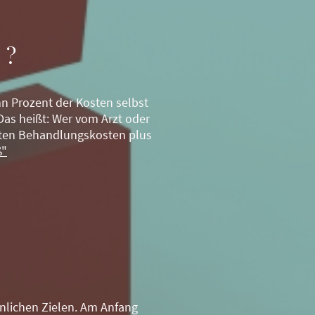
 ?
hn Prozent der Kosten selbst
as heißt: Wer vom Arzt oder
mten Behandlungskosten plus
ß"
nlichen Zielen. Am Anfang