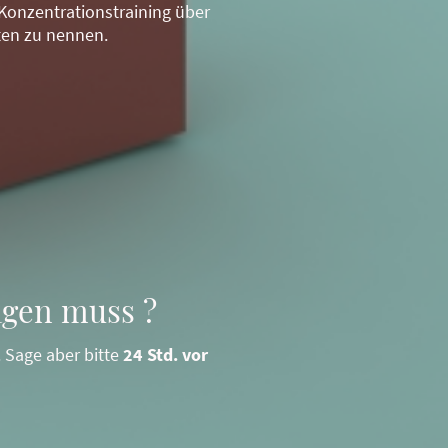
Konzentrationstraining über
ten zu nennen.
agen muss ?
 Sage aber bitte
24 Std. vor