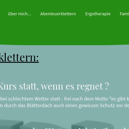
über mich...
Abenteuerklettern
Ergotherapie
lettern:
Kurs statt, wenn es regnet ?
 bei schlechtem Wetter statt - frei nach dem Motto "es gibt 
m durch das Blätterdach auch einen gewissen Schutz vor d