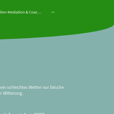
Familien-Mediation & Coaching
kein schlechtes Wetter nur falsche
er Witterung.