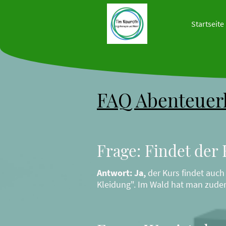
Startseite
FAQ Abenteuerk
Frage: Findet der 
Antwort: Ja,
der Kurs findet auch
Kleidung". Im Wald hat man zude