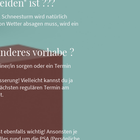
iden" ist ???
d, Schneesturm wird natürlich
 von Wetter absagen muss, wird ein
anderes vorhabe ?
iner/in sorgen oder ein Termin
sserung! Vielleicht kannst du ja
ächsten regulären Termin am
st.
 ebenfalls wichtig! Ansonsten je
lles rund um die PSA (Persönliche